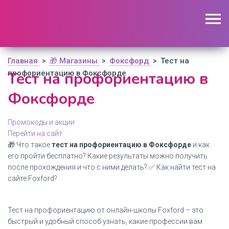
🔥 Поиск промокодов по актуальной базе
(
1195
шт)
ОТКРЫТЬ
Главная
🎁 Магазины
Фоксфорд
Тест на
>
>
>
профориентацию в Фоксфорде
Тест на профориентацию в
Фоксфорде
Промокоды и акции
Перейти на сайт
🎁 Что такое
тест на профориентацию в Фоксфорде
и как
его пройти бесплатно? Какие результаты можно получить
после прохождения и что с ними делать? ✅ Как найти тест на
сайте Foxford?
Тест на профориентацию от онлайн-школы Foxford – это
быстрый и удобный способ узнать, какие профессии вам