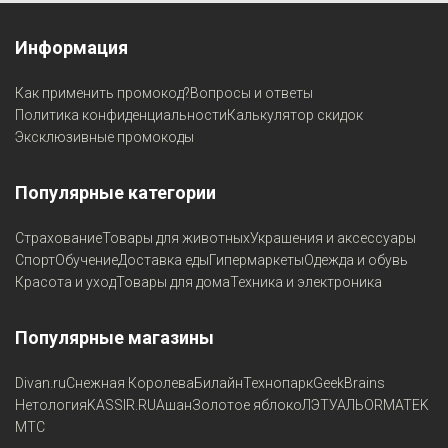
Информация
Как применить промокод?
Вопросы и ответы
Политика конфиденциальности
Калькулятор скидок
Эксклюзивные промокоды
Популярные категории
Страхование
Товары для животных
Украшения и аксессуары
Спорт
Обучение
Доставка еды
Гипермаркеты
Одежда и обувь
Красота и уход
Товары для дома
Техника и электроника
Популярные магазины
Divan.ru
Снежная Королева
Билайн
Технопарк
GeekBrains
Нетология
KASSIR.RU
Ашан
Золотое яблоко
ЛЭТУАЛЬ
ORMATEK
МТС