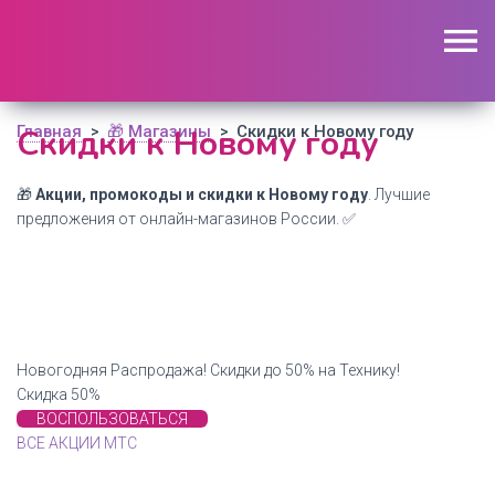
🔥 Поиск промокодов по актуальной базе
(
1756
шт)
ОТКРЫТЬ
Главная
Скидки к Новому году
🎁 Магазины
Скидки к Новому году
>
>
🎁
Акции, промокоды и скидки к Новому году
. Лучшие
предложения от онлайн-магазинов России. ✅
Новогодняя Распродажа! Скидки до 50% на Технику!
Скидка 50%
ВОСПОЛЬЗОВАТЬСЯ
ВСЕ АКЦИИ МТС