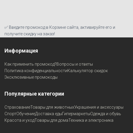
✅ Введите промокод в Корзине сайта, активируйте его и
получите скидку на заказ!
Информация
Как применить промокод?
Вопросы и ответы
Политика конфиденциальности
Калькулятор скидок
Эксклюзивные промокоды
Популярные категории
Страхование
Товары для животных
Украшения и аксессуары
Спорт
Обучение
Доставка еды
Гипермаркеты
Одежда и обувь
Красота и уход
Товары для дома
Техника и электроника