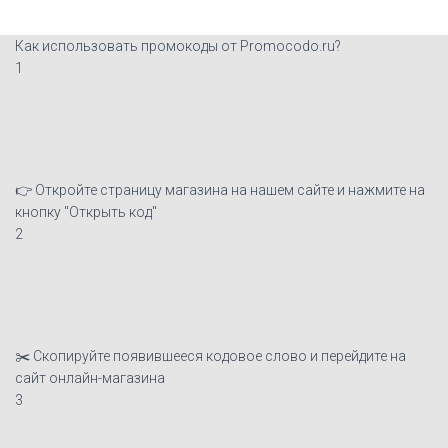
Как использовать промокоды от Promocodo.ru?
1
👉 Откройте страницу магазина на нашем сайте и нажмите на
кнопку "Открыть код"
2
✂️ Скопируйте появившееся кодовое слово и перейдите на
сайт онлайн-магазина
3