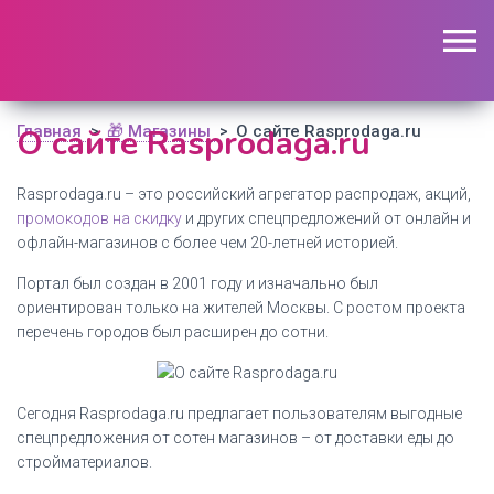
🔥 Поиск промокодов по актуальной базе
(
1195
шт)
ОТКРЫТЬ
Главная
О сайте Rasprodaga.ru
🎁 Магазины
О сайте Rasprodaga.ru
>
>
Rasprodaga.ru – это российский агрегатор распродаж, акций,
промокодов на скидку
и других спецпредложений от онлайн и
офлайн-магазинов с более чем 20-летней историей.
Портал был создан в 2001 году и изначально был
ориентирован только на жителей Москвы. С ростом проекта
перечень городов был расширен до сотни.
Сегодня Rasprodaga.ru предлагает пользователям выгодные
спецпредложения от сотен магазинов – от доставки еды до
стройматериалов.