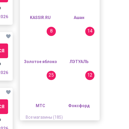
з
2026
KASSIR.RU
Ашан
8
14
СЯ
Золотое яблоко
ЛЭТУАЛЬ
з
2026
25
12
МТС
Фоксфорд
СЯ
Все магазины (185)
з
2026