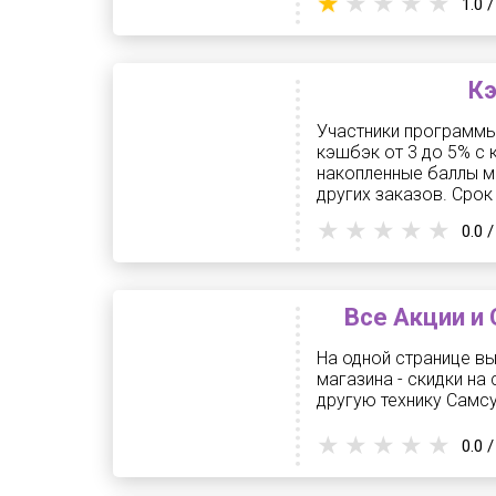
1.0 /
Кэ
Участники программы
кэшбэк от 3 до 5% с 
накопленные баллы м
других заказов. Срок 
0.0 /
Все Акции и 
На одной странице в
магазина - скидки на
другую технику Самсу
0.0 /