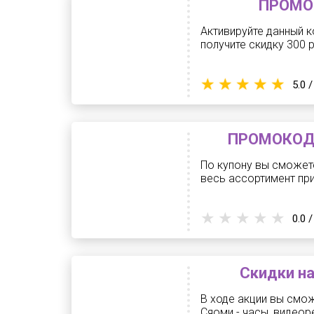
ПРОМОК
Активируйте данный к
получите скидку 300 
5.0 /
ПРОМОКОД -
По купону вы сможете
весь ассортимент при
0.0 /
Скидки на
В ходе акции вы смо
Сяоми - часы, видеор