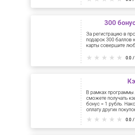
300 бону
За регистрацию в пр
подарок 300 баллов н
карты совершите любу
0.0 /
Кэ
В рамках программы 
сможете получать кэш
бонус = 1 рубль. Нак
оплату других покупок
0.0 /