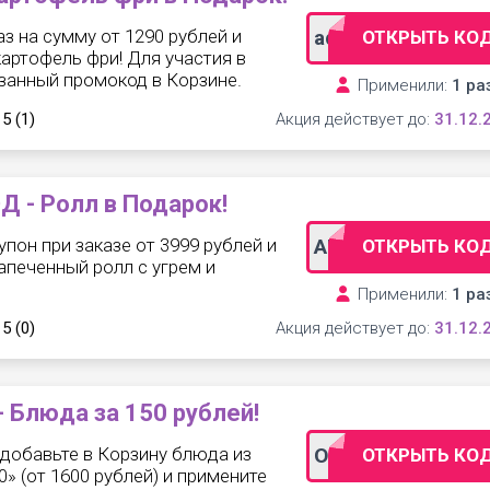
з на сумму от 1290 рублей и
admi_fri_*
ОТКРЫТЬ КО
картофель фри! Для участия в
занный промокод в Корзине.
Применили:
1 ра
 5
(1)
Акция действует до:
31.12.
 - Ролл в Подарок!
пон при заказе от 3999 рублей и
ADMNG
ОТКРЫТЬ КО
запеченный ролл с угрем и
Применили:
1 ра
 5
(0)
Акция действует до:
31.12.
Блюда за 150 рублей!
 добавьте в Корзину блюда из
ОЛЛИС150
ОТКРЫТЬ КО
» (от 1600 рублей) и примените