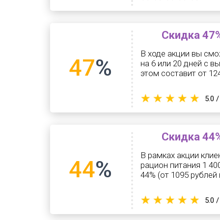
Скидка 47%
В ходе акции вы смо
47
%
на 6 или 20 дней с в
этом составит от 124
5.0 /
Скидка 44%
В рамках акции клие
44
%
рацион питания 1 400
44% (от 1095 рублей 
5.0 /