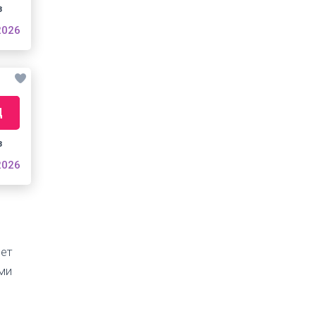
з
2026
Д
з
2026
чет
ми