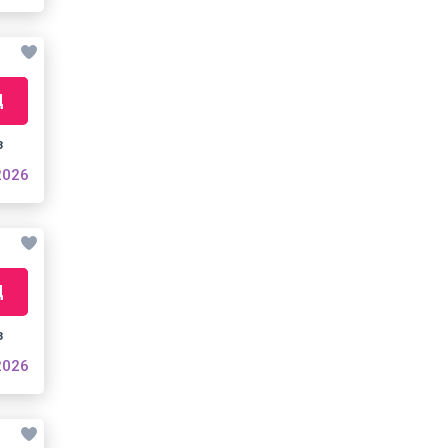
Д
з
2026
Д
з
2026