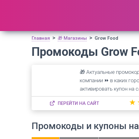
🔥 Поиск промокодов по актуальной базе
(
1195
шт)
ОТКРЫТЬ
>
>
Главная
🎁 Магазины
Grow Food
Промокоды Grow Fo
🎁 Актуальные промокод
компании ⏩ в каких горо
активировать купон на с
★
ПЕРЕЙТИ НА САЙТ
Промокоды и купоны на