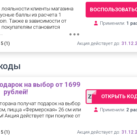
 лояльности клиенты магазина
ВОСПОЛЬЗОВАТЬ
усные баллы из расчета 1
oin. Также в зависимости от
Применили:
1 ра
 покупателям становится
..
 5
(1)
Акция действует до:
31.12.
окоды
дарок на выбор от 1699
рублей!
ZZ-27757
ОТКРЫТЬ КО
торана получат подарок на выбор
 см, пицца «Фермерская» 26 см или
Применили:
2 ра
м! Акция действует при покупке от
 5
(1)
Акция действует до:
31.12.