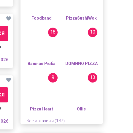
Foodband
PizzaSushiWok
18
10
СЯ
з
2026
Важная Рыба
DOMИNO PIZZA
9
13
СЯ
з
Pizza Heart
Ollis
2026
Все магазины (187)