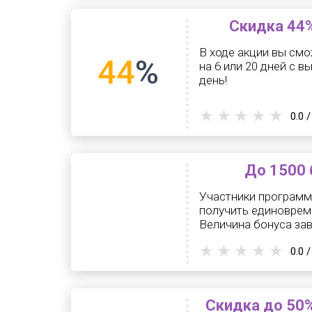
Скидка 44%
В ходе акции вы смо
44
%
на 6 или 20 дней с в
день!
0.0 /
До 1500 
Участники программ
получить единоврем
Величина бонуса зав
0.0 /
Скидка до 50