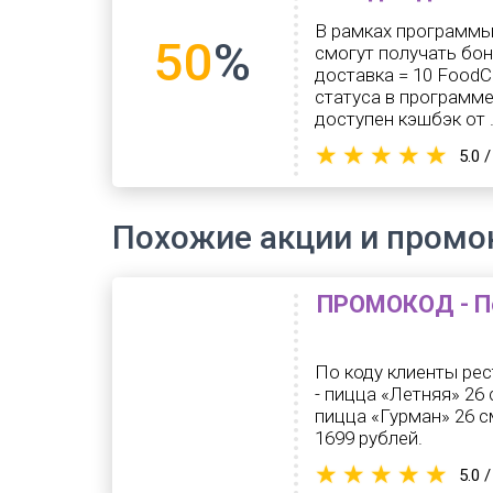
В рамках программы
50
%
смогут получать бон
доставка = 10 FoodC
статуса в программе
доступен кэшбэк от .
5.0 /
Похожие акции и пром
ПРОМОКОД - По
По коду клиенты рес
- пицца «Летняя» 26
пицца «Гурман» 26 с
1699 рублей.
5.0 /