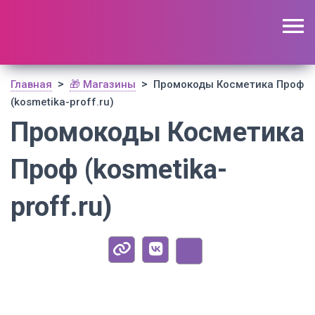
🔥 Поиск промокодов по актуальной базе
(
1195
шт)
ОТКРЫТЬ
>
>
Главная
🎁 Магазины
Промокоды Косметика Проф
(kosmetika-proff.ru)
Промокоды Косметика
Проф (kosmetika-
proff.ru)