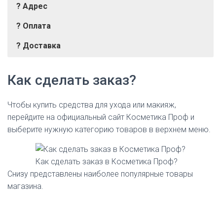
? Адрес
? Оплата
? Доставка
г. Москва, ул. Садовническая, 42
Наличными при получении
Курьерская доставка
Телефоны:
ВКонтакте
8 (800) 500 90 63, +7 (495) 212-
г. Москва, 7-я Кожуховская улица, 15А, стр. 1
Через сервис «Яндекс Касса»
Самовывоз
Как сделать заказ?
91-07 (Ежедневно с 9.00 до 21.00)
г. Санкт-Петербург, Московский пр., 60
Банковской картой
Почта России
E-mail:
sales@kosmetika-proff.ru
Перевод на банковский счет
Чтобы купить средства для ухода или макияж,
перейдите на официальный сайт Косметика Проф и
выберите нужную категорию товаров в верхнем меню.
Как сделать заказ в Косметика Проф?
Снизу представлены наиболее популярные товары
магазина.