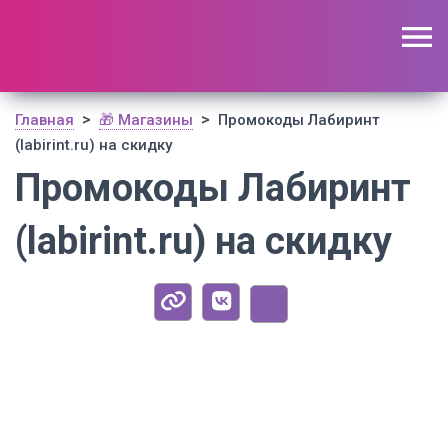
🔥 Поиск промокодов по актуальной базе
(
1756
шт)
ОТКРЫТЬ
>
>
Главная
🎁 Магазины
Промокоды Лабиринт
(labirint.ru) на скидку
Промокоды Лабиринт
(labirint.ru) на скидку