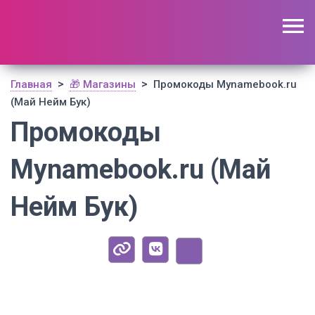
🔥 Поиск промокодов по актуальной базе
(
1195
шт)
ОТКРЫТЬ
>
>
Главная
🎁 Магазины
Промокоды Mynamebook.ru
(Май Нейм Бук)
Промокоды
Mynamebook.ru (Май
Нейм Бук)