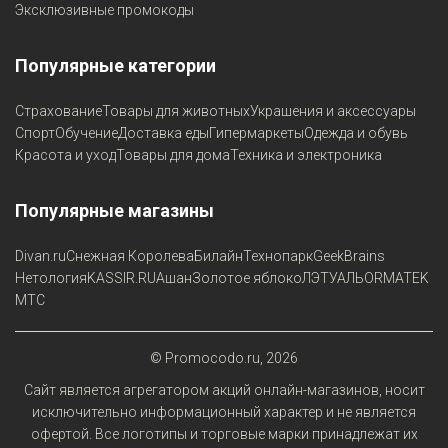
Эксклюзивные промокоды
Популярные категории
Страхование
Товары для животных
Украшения и аксессуары
Спорт
Обучение
Доставка еды
Гипермаркеты
Одежда и обувь
Красота и уход
Товары для дома
Техника и электроника
Популярные магазины
Divan.ru
Снежная Королева
Билайн
Технопарк
GeekBrains
Нетология
KASSIR.RU
Ашан
Золотое яблоко
ЛЭТУАЛЬ
ORMATEK
МТС
© Promocodo.ru, 2026
Сайт является агрегатором акций онлайн-магазинов, носит
исключительно информационный характер и не является
офертой. Все логотипы и торговые марки принадлежат их