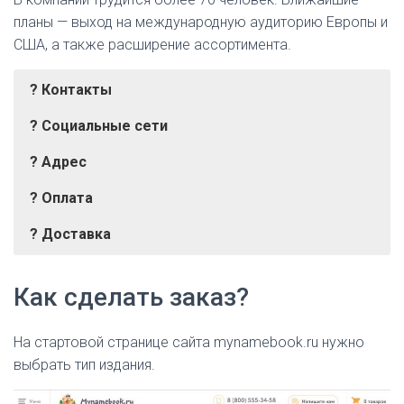
планы — выход на международную аудиторию Европы и
США, а также расширение ассортимента.
? Контакты
?️ Социальные сети
? Адрес
? Оплата
? Доставка
Банковская карта (VISA, Mastercard)
Курьерская доставка
г. Москва, Головинское ш., 5, корп. №1
Телефон:
ВКонтакте
8(800)555-3458
Сбербанк
Почта России
Как сделать заказ?
E-mail:
Одноклассники
hello@mynamebook.ru
Альфа-Банк
Telegram
QIWI
На стартовой странице сайта mynamebook.ru нужно
WhatsApp
Через Евросеть
выбрать тип издания.
Viber
Банковский перевод