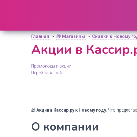
🔥 Поиск промокодов по актуальной базе
(
1195
шт)
ОТКРЫТЬ
Главная
🎁 Магазины
Скидки к Новому г
>
>
Акции в Кассир.
Промокоды и акции
Перейти на сайт
🎁
Акции в Кассир.ру к Новому году
. Что предлага
О компании