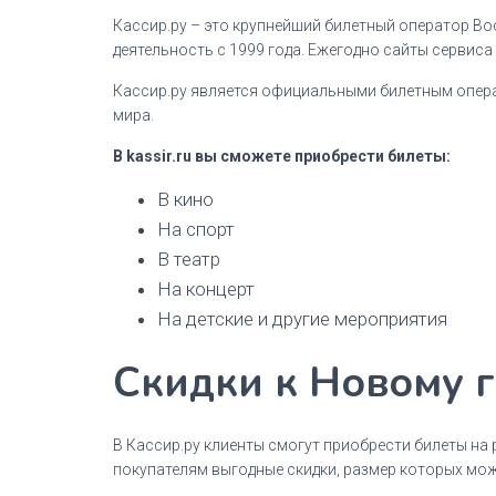
Кассир.ру – это крупнейший билетный оператор Вос
деятельность с 1999 года. Ежегодно сайты сервиса 
Кассир.ру является официальными билетным опер
мира.
В kassir.ru вы сможете приобрести билеты:
В кино
На спорт
В театр
На концерт
На детские и другие мероприятия
Скидки к Новому 
В Кассир.ру клиенты смогут приобрести билеты на 
покупателям выгодные скидки, размер которых мож