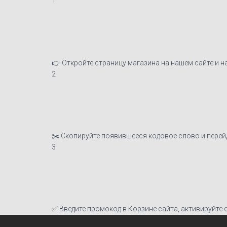
1
👉 Откройте страницу магазина на нашем сайте и н
2
✂️ Скопируйте появившееся кодовое слово и перей
3
✅ Введите промокод в Корзине сайта, активируйте ег