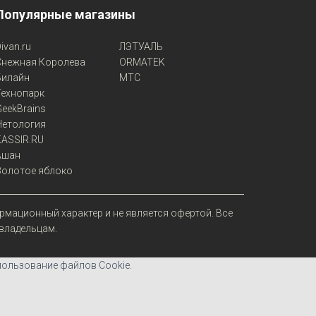
Популярные магазины
ivan.ru
ЛЭТУАЛЬ
Снежная Королева
ORMATEK
Билайн
МТС
Технопарк
eekBrains
Нетология
KASSIR.RU
Ашан
Золотое яблоко
мационный характер и не является офертой. Все
 владельцам.
пользование файлов Cookie.