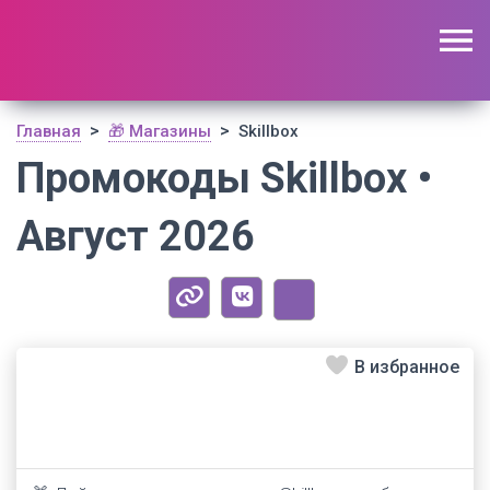
🔥 Поиск промокодов по актуальной базе
(
1195
шт)
ОТКРЫТЬ
>
>
Главная
🎁 Магазины
Skillbox
Промокоды Skillbox •
Август 2026
В избранное