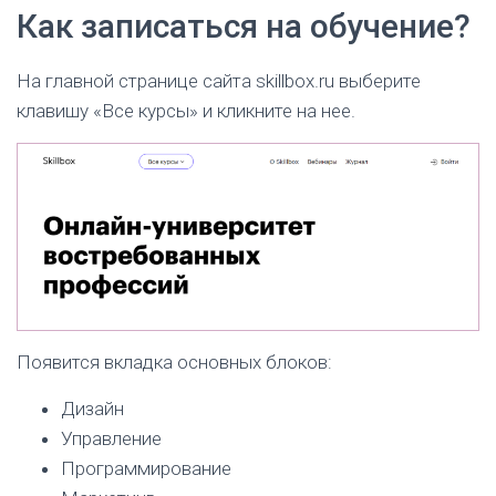
Как записаться на обучение?
трудоустройства по определенным профессиям.
покупке, оплате и содержанию курсов)
Telegram
и МИР)
E-mail:
Рассрочка (Сбербанк или Т-Банк)
hello@skillbox.ru
На главной странице сайта skillbox.ru выберите
клавишу «Все курсы» и кликните на нее.
Появится вкладка основных блоков:
помещение 1/3
Дизайн
Управление
Программирование