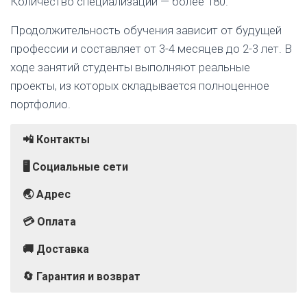
Количество специализаций — более 180.
Продолжительность обучения зависит от будущей
профессии и составляет от 3-4 месяцев до 2-3 лет. В
ходе занятий студенты выполняют реальные
проекты, из которых складывается полноценное
портфолио.
📲 Контакты
🖥️ Социальные сети
🌏 Адрес
💳 Оплата
🚚 Доставка
🔄 Гарантия и возврат
г. Москва, бульвар Смоленский, 24, строение 2,
Университет предоставляет гарантию
Телефон:
ВКонтакте
Банковская карта (Visa, MasterCard, Maestro
Обучение проходит в онлайн-режиме
8 (800) 600-78-47 (Вопросы по