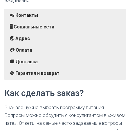
ежедневно.
📲 Контакты
🖥️ Социальные сети
🌏 Адрес
💳 Оплата
🚚 Доставка
🔄 Гарантия и возврат
г. Москва, Проектируемый проезд 4062-й, 6, стр.
Компания предоставляет возможность обмена
Телефон:
ВКонтакте
Банковская карта (Visa/MasterCard/МИР)
Курьерская доставка
8 (800) 775-85-49 (с 08:00 до 21:00)
Как сделать заказ?
товаров ненадлежащего качества.
E-mail:
Telegram
Apple Pay, Google Pay
info@levelkitchen.com
Наличные
Вначале нужно выбрать программу питания.
Вопросы можно обсудить с консультантом в «живом
чате». Ответы на самые часто задаваемые вопросы