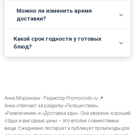
Можно ли изменить время
Сервис бесплатный для жителей городов. При
✅
доставки?
заказе в соседние населённые пункты следует
проконсультироваться с менеджером.
Какой срок годности у готовых
Да, но не позднее чем за 12 часов до визита
ℹ️
блюд?
курьера.
96 часов.
Анна Морозова -
Редактор Promocodo.ru 📌
Анна отвечает за разделы «Путешествия»,
«Развлечения» и «Доставка еды». Она уверена: хороший
отдых и выгодные цены – это вполне совместимые
вещи. Ежедневно тестирует и публикует промокоды для