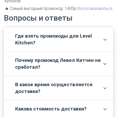
купонов
🔥 Самый выгодный промокод
1400р
Воспользоваться
Вопросы и ответы
Где взять промокоды для Level
💬
Kitchen?
Почему промокод Левел Китчен не
Получить рабочие купоны можно в рекламных
📌
сработал?
рассылках от компании, в группах магазина в
соцсетях или на нашем сайте.
В какое время осуществляется
Часто кодовые слова имеют ряд ограничений -
🔎
доставка?
по сроку действия, минимальной стоимости
заказа или категории товаров. Кроме того,
некоторые коды действуют только на первую
Какова стоимость доставки?
Доставка производится через день утром, с 6-00
📢
покупку.
до 12-00.