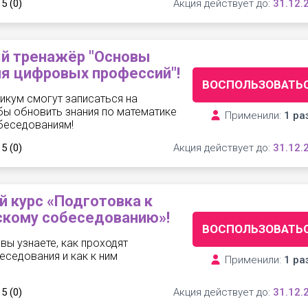
 5
(0)
Акция действует до:
31.12.
й тренажёр "Основы
я цифровых профессий"!
ВОСПОЛЬЗОВАТЬ
икум смогут записаться на
бы обновить знания по математике
Применили:
1 ра
обеседованиям!
 5
(0)
Акция действует до:
31.12.
 курс «Подготовка к
скому собеседованию»!
ВОСПОЛЬЗОВАТЬ
вы узнаете, как проходят
седования и как к ним
Применили:
1 ра
 5
(0)
Акция действует до:
31.12.