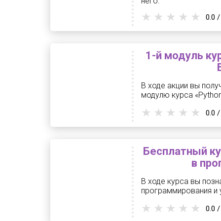
него.
0.0 /
1-й модуль ку
В ходе акции вы полу
модулю курса «Python
0.0 /
Бесплатный ку
в про
В ходе курса вы поз
программирования и у
0.0 /