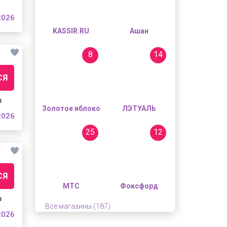
2026
KASSIR.RU
Ашан
8
14
СЯ
з
Золотое яблоко
ЛЭТУАЛЬ
2026
25
12
СЯ
МТС
Фоксфорд
з
Все магазины (187)
2026