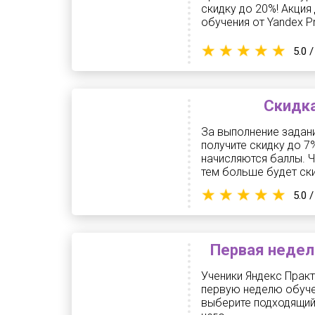
скидку до 20%! Акция
обучения от Yandex P
5.0 /
Скидка
За выполнение задани
получите скидку до 7
начисляются баллы. 
тем больше будет ски
5.0 /
Первая неделя
Ученики Яндекс Практ
первую неделю обучен
выберите подходящий 