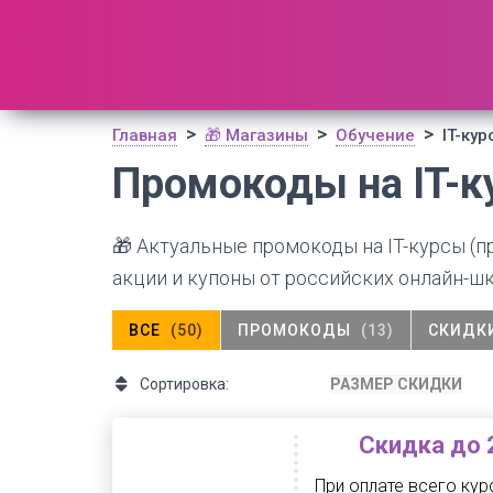
🔥 Поиск промокодов по актуальной базе
(
1195
шт)
ОТКРЫТЬ
>
>
>
Главная
🎁 Магазины
Обучение
IT-ку
Промокоды на IT-
🎁 Актуальные промокоды на IT-курсы (п
акции и купоны от российских онлайн-шк
ВСЕ
(50)
ПРОМОКОДЫ
(13)
СКИДК
Сортировка:
РАЗМЕР СКИДКИ
Скидка до 
При оплате всего кур