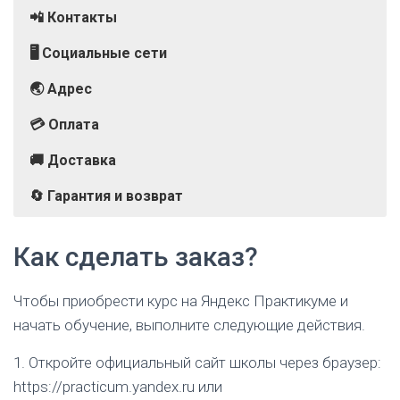
📲 Контакты
🖥️ Социальные сети
🌏 Адрес
💳 Оплата
🚚 Доставка
🔄 Гарантия и возврат
г. Москва, ул. Тимура Фрунзе, 11, к. 2
Обучение проходит в онлайн-формате.
Вы в любой момент сможете отказаться от
Телефон:
ВКонтакте
Банковская карта
8-800-700-93-29 (Звонок по России
Как сделать заказ?
обучения и вернуть деньги. Если поток еще не
бесплатный)
Telegram
Яндекс Сплит
стартовал — компания вернет 100% стоимости
СБП
курса, если учеба уже началась — возврат
За счет работодателя
Чтобы приобрести курс на Яндекс Практикуме и
произойдет с учетом уже прошедших дней
В кредит
начать обучение, выполните следующие действия.
обучения.
1. Откройте официальный сайт школы через браузер:
https://practicum.yandex.ru или