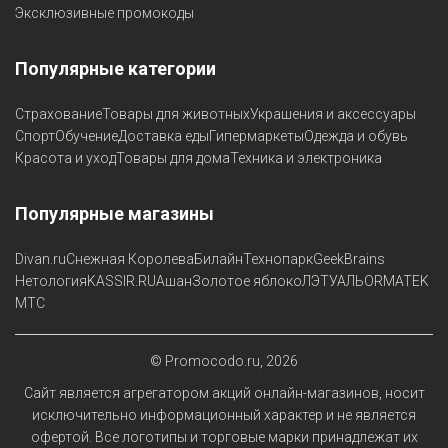
Эксклюзивные промокоды
Популярные категории
Страхование
Товары для животных
Украшения и аксессуары
Спорт
Обучение
Доставка еды
Гипермаркеты
Одежда и обувь
Красота и уход
Товары для дома
Техника и электроника
Популярные магазины
Divan.ru
Снежная Королева
Билайн
Технопарк
GeekBrains
Нетология
KASSIR.RU
Ашан
Золотое яблоко
ЛЭТУАЛЬ
ORMATEK
МТС
© Promocodo.ru, 2026
Сайт является агрегатором акций онлайн-магазинов, носит
исключительно информационный характер и не является
офертой. Все логотипы и торговые марки принадлежат их