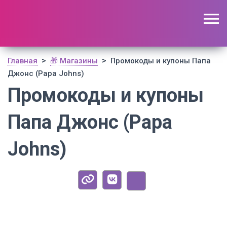
🔥 Поиск промокодов по актуальной базе
(
1195
шт)
ОТКРЫТЬ
>
>
Главная
🎁 Магазины
Промокоды и купоны Папа
Джонс (Papa Johns)
Промокоды и купоны
Папа Джонс (Papa
Johns)