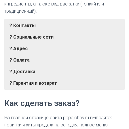
ингредиенты, а также вид раскатки (тонкий или
традиционный).
? Контакты
?️ Социальные сети
? Адрес
? Оплата
? Доставка
? Гарантия и возврат
Банковская карта (Visa, Maestro, MasterCard)
Курьерская доставка
г. Москва, ул. Маломосковская. 21, корп. 1
Возврат денежных средств возможен в
Телефон:
ВКонтакте
+7(495)775-0794 (Москва)
Наличные
Самовывоз
Как сделать заказ?
срок 3-5 рабочих дней.
Почтовая связь через форму —
Youtube
papajohns.ru/contacts
На главной странице сайта.papajohns.ru выводятся
новинки и хиты продаж на сегодня, полное меню