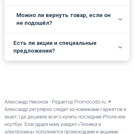
выбранного способа доставки и адреса
покупателя.
Можно ли вернуть товар, если он
Гарантийное обслуживание производится через
✅
не подошёл?
авторизованных сервисных партнёров,
информация о которых доступна на сайте или
по телефону клиентского сервиса.
Есть ли акции и специальные
Да, возврат товара возможен в соответствии с
ℹ️
предложения?
условиями обмена и возврата, указанными на
сайте интернет-магазина -
https://redsolution.company/support/refund/.
Да, на сайте регулярно появляются разделы со
спецпредложениями, акциями и скидками на
отдельные категории техники.
Александр Никонов -
Редактор Promocodo.ru 📌
Александр регулярно следит за новинками гаджетов и
знает, где дешевле всего купить последний iPhone или
ноутбук. Благодаря нему раздел «Техника и
электроника» пополняется промокодами и акциями,