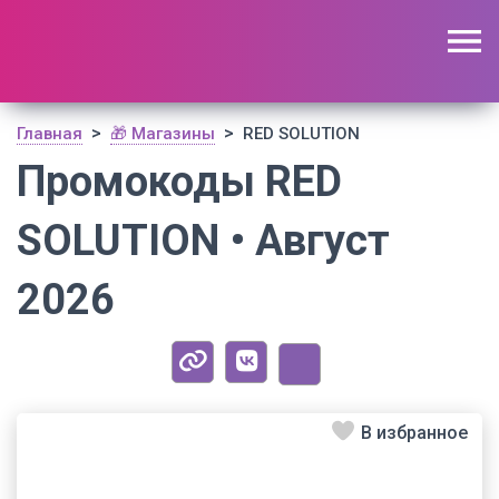
🔥 Поиск промокодов по актуальной базе
(
1179
шт)
ОТКРЫТЬ
>
>
Главная
🎁 Магазины
RED SOLUTION
Промокоды RED
SOLUTION • Август
2026
В избранное