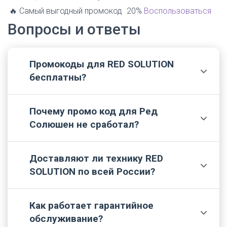
🔥 Самый выгодный промокод
20%
Воспользоваться
Вопросы и ответы
Промокоды для RED SOLUTION
💬
бесплатны?
Почему промо код для Ред
Да, компания сама распространяет кодовые
📌
Солюшен не сработал?
слова для привлечения клиентов. Поэтому все
коды, представленные на нашем сайте, для вас
бесплатны.
Доставляют ли технику RED
Зачастую купоны имеют ряд ограничений - по
🔎
SOLUTION по всей России?
сроку действия, минимальной сумме заказа или
категории товаров. Если код не сработал,
значит вы не выполнили одно из условий акции.
Как работает гарантийное
Да, интернет-магазин реализует доставку
📢
обслуживание?
товаров по России, условия которой зависят от