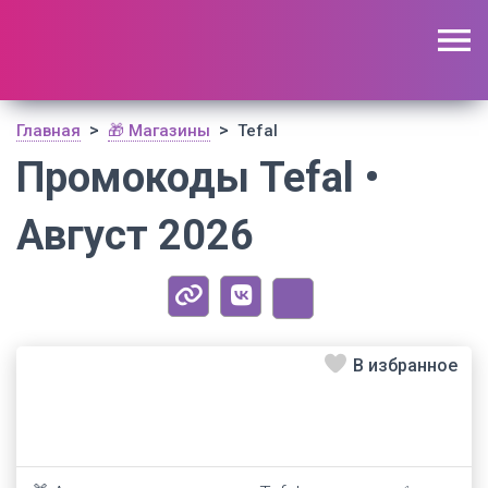
🔥 Поиск промокодов по актуальной базе
(
1195
шт)
ОТКРЫТЬ
>
>
Главная
🎁 Магазины
Tefal
Промокоды Tefal •
Август 2026
В избранное