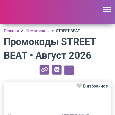
🔥 Поиск промокодов по актуальной базе
(
1195
шт)
ОТКРЫТЬ
>
>
Главная
🎁 Магазины
STREET BEAT
Промокоды STREET
BEAT • Август 2026
В избранное