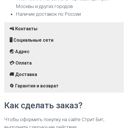
Москвы и других городов
Наличие доставок по России
📲 Контакты
🖥️ Социальные сети
🌏 Адрес
💳 Оплата
🚚 Доставка
🔄 Гарантия и возврат
г. Москва, проезд Причальный, 2, 4 этаж, пом.
Гарантийный срок на одежду и обувь — 30 дней с
Телефон:
ВКонтакте
Банковская карта
Курьерская доставка
8 (800) 700-82-60
Как сделать заказ?
момента покупки.
Дзен
Наличные
Самовывоз из магазина
Telegram
СБП
В пункты выдачи и постаматы 5Post
При необходимости вы сможете вернуть или
Долями
Яндекс Доставка
Чтобы оформить покупку на сайте Стрит Бит,
обменять купленный товар в течение 30 дней.
Подарочный сертификат
выполните следующие действия.