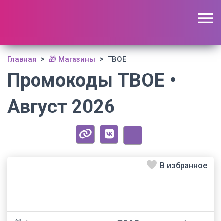
🔥 Поиск промокодов по актуальной базе
(
1195
шт)
ОТКРЫТЬ
>
>
Главная
🎁 Магазины
ТВОЕ
Промокоды ТВОЕ •
Август 2026
В избранное