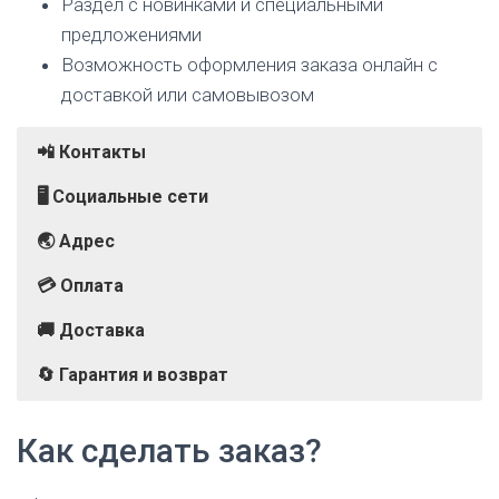
Раздел с новинками и специальными
предложениями
Возможность оформления заказа онлайн с
доставкой или самовывозом
📲 Контакты
🖥️ Социальные сети
🌏 Адрес
💳 Оплата
🚚 Доставка
🔄 Гарантия и возврат
г. Москва, ул. Большая Полянка, 51а/9
Покупатели смогут вернуть товар надлежащего
Телефон:
ВКонтакте
Банковская карта
Курьерская доставка
8-800-555-56-96
Как сделать заказ?
качества в течение 7 дней после его получения.
Telegram
Наличные
Самовывоз из пункта выдачи
Главное условие — сохранение товарного вида,
Яндекс Сплит