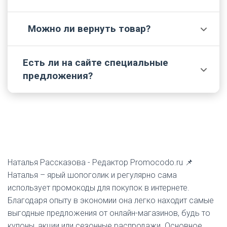
отслеживать историю заказов.
Можно ли вернуть товар?
На сайте доступны варианты курьерской
✅
доставки и самовывоза из розничных
магазинов при наличии товара в регионе.
Есть ли на сайте специальные
Возврат осуществляется в соответствии с
ℹ️
предложения?
действующим законодательством РФ при
сохранении товарного вида и документа,
подтверждающего покупку
На Tvoe.ru регулярно проводятся акции и
(https://tvoe.ru/info/vozvrat/).
сезонные распродажи, а также могут
предоставляться скидки по промокодам.
Наталья Рассказова -
Редактор Promocodo.ru 📌
Наталья – ярый шопоголик и регулярно сама
использует промокоды для покупок в интернете.
Благодаря опыту в экономии она легко находит самые
выгодные предложения от онлайн-магазинов, будь то
купоны, акции или сезонные распродажи. Основное