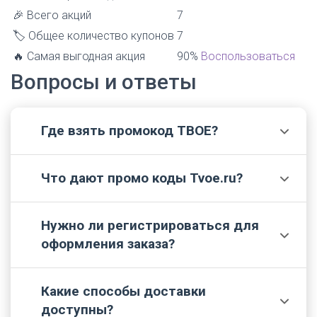
🎉 Всего акций
7
🏷️ Общее количество купонов
7
🔥 Самая выгодная акция
90%
Воспользоваться
Вопросы и ответы
Где взять промокод ТВОЕ?
💬
Что дают промо коды Tvoe.ru?
Получить рабочие купоны можно в рассылках
📌
от интернет-магазина, в группах компании в
соцсетях или на нашем сайте.
Нужно ли регистрироваться для
Самый распространенный бонус - это скидка на
🔎
оформления заказа?
заказ (в процентах или в виде фиксированной
суммы).
Какие способы доставки
Покупку можно оформить с регистрацией или
📢
доступны?
без неё, однако личный кабинет позволяет